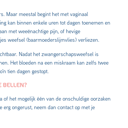
rs. Maar meestal begint het met vaginaal
ding kan binnen enkele uren tot dagen toenemen en
gaan met weeënachtige pijn, of hevige
jes weefsel (baarmoederslijmvlies) verliezen.
k zichtbaar. Nadat het zwangerschapsweefsel is
nemen. Het bloeden na een miskraam kan zelfs twee
o'n tien dagen gestopt.
 BELLEN?
f na of het mogelijk één van de onschuldige oorzaken
n je erg ongerust, neem dan contact op met je