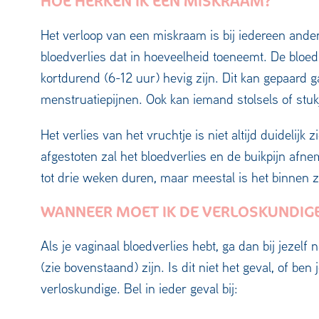
HOE HERKEN IK EEN MISKRAAM?
Het verloop van een miskraam is bij iedereen ande
bloedverlies dat in hoeveelheid toeneemt. De bloe
kortdurend (6-12 uur) hevig zijn. Dit kan gepaard 
menstruatiepijnen. Ook kan iemand stolsels of stuk
Het verlies van het vruchtje is niet altijd duidelij
afgestoten zal het bloedverlies en de buikpijn af
tot drie weken duren, maar meestal is het binnen z
WANNEER MOET IK DE VERLOSKUNDIGE
Als je vaginaal bloedverlies hebt, ga dan bij jezel
(zie bovenstaand) zijn. Is dit niet het geval, of be
verloskundige. Bel in ieder geval bij: