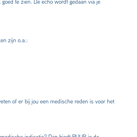
 goed te zien. De echo wordt gedaan via je
n zijn o.a.:
weten of er bij jou een medische reden is voor het
 medische indicatie? Dan biedt PUUR je de