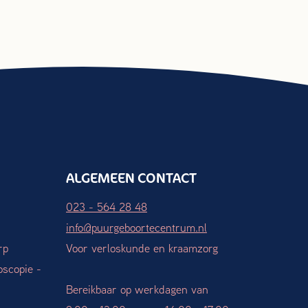
ALGEMEEN CONTACT
023 - 564 28 48
info@puurgeboortecentrum.nl
rp
Voor verloskunde en kraamzorg
oscopie -
Bereikbaar op werkdagen van