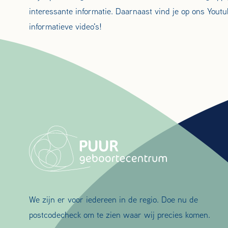
interessante informatie. Daarnaast vind je op ons Youtu
informatieve video's!
We zijn er voor iedereen in de regio. Doe nu de
postcodecheck om te zien waar wij precies komen.