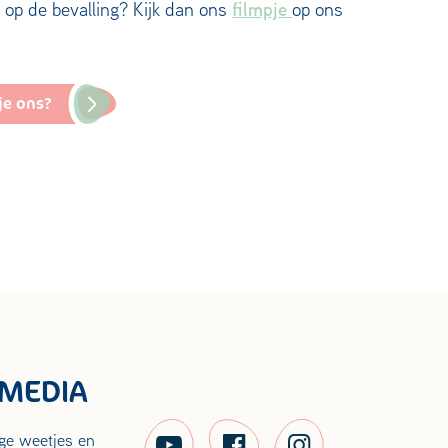
filmpje
 op de bevalling? Kijk dan ons
op ons
je ons?
 MEDIA
ige weetjes en