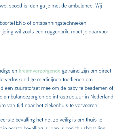
r wel spoed is, dan ga je met de ambulance. Wij
boorteTENS of ontspanningstechnieken
ijding wil zoals een ruggenprik, moet je daarvoor
kraamverzorgende
undige en
getraind zijn om direct
 de verloskundige medicijnen toedienen om
ltijd een zuurstofset mee om de baby te beademen of
de ambulancezorg en de infrastructuur in Nederland
m van tijd naar het ziekenhuis te vervoeren.
eerste bevalling het net zo veilig is om thuis te
 je eerste bevalling is, dan is een thuisbevalling