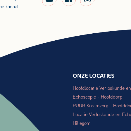
be kanaal
ONZE LOCATIES
Hoofdlocatie Verloskunde en
Echoscopie - Hoofddorp
PUUR Kraamzorg - Hoofddo
Locatie Verloskunde en Ech
Hillegom