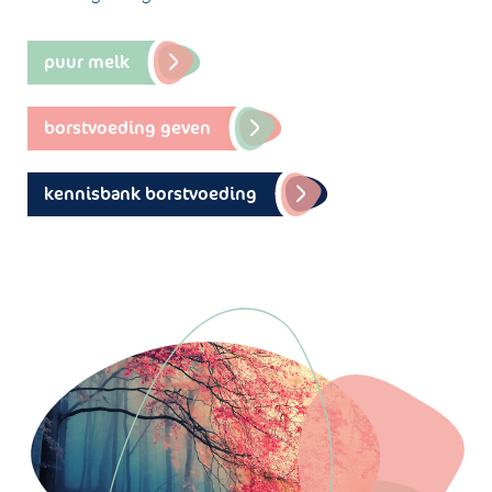
puur melk
borstvoeding geven
kennisbank borstvoeding