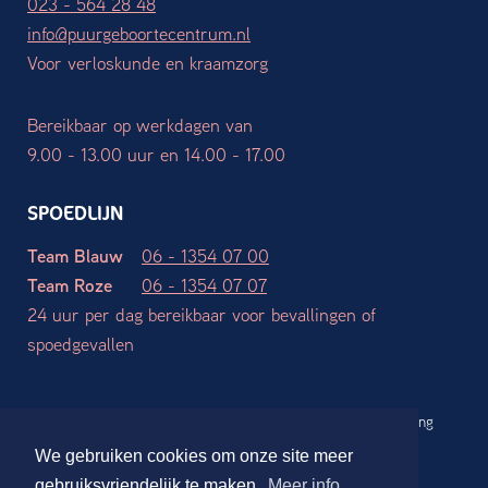
023 - 564 28 48
info@puurgeboortecentrum.nl
Voor verloskunde en kraamzorg
Bereikbaar op werkdagen van
9.00 - 13.00 uur en 14.00 - 17.00
SPOEDLIJN
Team Blauw
06 - 1354 07 00
Team Roze
06 - 1354 07 07
24 uur per dag bereikbaar voor bevallingen of
spoedgevallen
Werkgebieden
Algemene voorwaarden
Privacy verklaring
Disclaimer
We gebruiken cookies om onze site meer
Website ontwerp en realisatie:
Stdesign Branding Studio
gebruiksvriendelijk te maken.
Meer info