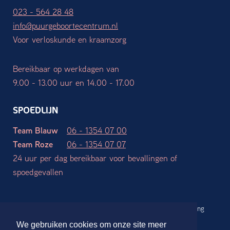
023 - 564 28 48
info@puurgeboortecentrum.nl
Voor verloskunde en kraamzorg
Bereikbaar op werkdagen van
9.00 - 13.00 uur en 14.00 - 17.00
SPOEDLIJN
Team Blauw
06 - 1354 07 00
Team Roze
06 - 1354 07 07
24 uur per dag bereikbaar voor bevallingen of
spoedgevallen
Werkgebieden
Algemene voorwaarden
Privacy verklaring
Disclaimer
We gebruiken cookies om onze site meer