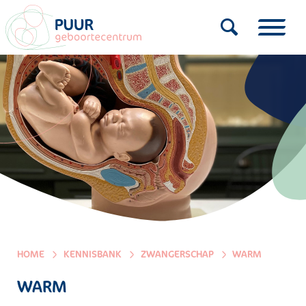
HOME
KENNISBANK
ZWANGERSCHAP
WARM
WARM