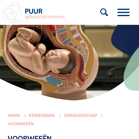
HOME
KENNISBANK
ZWANGERSCHAP
VOORWEEËN
VOORWEEËN