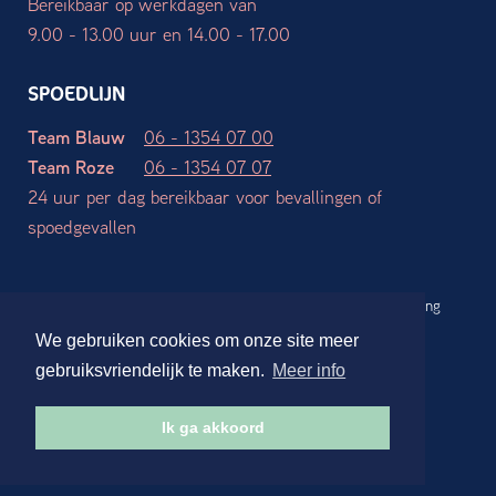
Bereikbaar op werkdagen van
9.00 - 13.00 uur en 14.00 - 17.00
SPOEDLIJN
Team Blauw
06 - 1354 07 00
Team Roze
06 - 1354 07 07
24 uur per dag bereikbaar voor bevallingen of
spoedgevallen
Werkgebieden
Algemene voorwaarden
Privacy verklaring
Disclaimer
We gebruiken cookies om onze site meer
Website ontwerp en realisatie:
Stdesign Branding Studio
gebruiksvriendelijk te maken.
Meer info
Ik ga akkoord