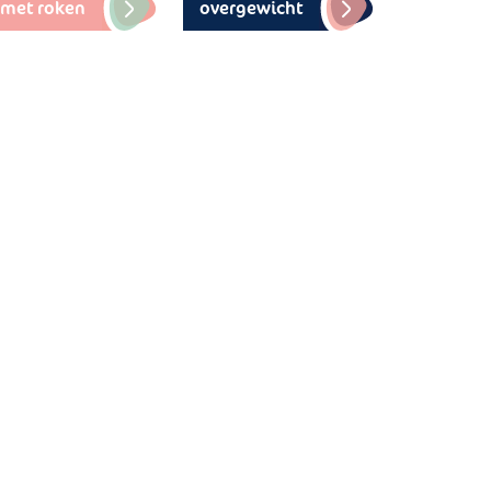
 met roken
overgewicht