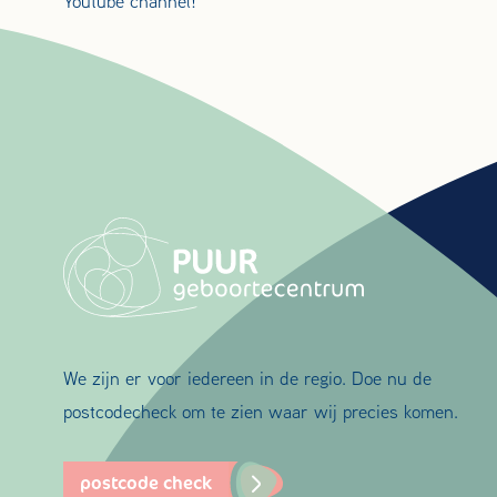
Youtube channel!
We zijn er voor iedereen in de regio. Doe nu de
postcodecheck om te zien waar wij precies komen.
postcode check