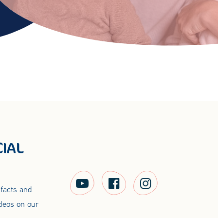
IAL
 facts and
ideos on our