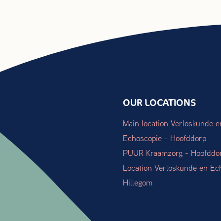
OUR LOCATIONS
Main location Verloskunde e
Echoscopie - Hoofddorp
PUUR Kraamzorg - Hoofddo
Location Verloskunde en Ec
Hillegom